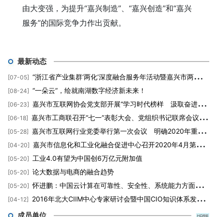
由大变强，为提升“嘉兴制造”、“嘉兴创造”和“嘉兴
服务”的国际竞争力作出贡献。
最新动态
“浙江省产业集群‘两化’深度融合服务年活动暨嘉兴市两化融合促进中心成立大会”隆重举行
[07-05]
“一朵云”，绘就南湖数字经济新未来！
[08-24]
嘉兴市互联网协会党支部开展“学习时代榜样 汲取奋进力量”主题教育党课活动
[06-23]
嘉兴市工商联召开“七一”表彰大会、党组织书记联席会议暨2020年度党员发展对象培训班动员大会
[06-18]
嘉兴市互联网行业党委举行第一次会议 明确2020年重点工作
[05-28]
嘉兴市信息化和工业化融合促进中心召开2020年4月第三周工作周会
[04-20]
工业4.0有望为中国创6万亿元附加值
[05-20]
论大数据与电商的融合趋势
[05-20]
怀进鹏：中国云计算在可靠性、安全性、系统能力方面仍需加强
[05-20]
2016年北大CIIM中心专家研讨会暨中国CIO知识体系发布会圆满落幕
[04-12]
成员单位