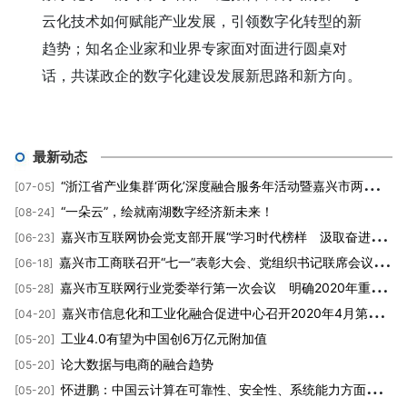
云化技术如何赋能产业发展，引领数字化转型的新
趋势；知名企业家和业界专家面对面进行圆桌对
话，共谋政企的数字化建设发展新思路和新方向。
最新动态
“浙江省产业集群‘两化’深度融合服务年活动暨嘉兴市两化融合促进中心成立大会”隆重举行
[07-05]
“一朵云”，绘就南湖数字经济新未来！
[08-24]
嘉兴市互联网协会党支部开展“学习时代榜样 汲取奋进力量”主题教育党课活动
[06-23]
嘉兴市工商联召开“七一”表彰大会、党组织书记联席会议暨2020年度党员发展对象培训班动员大会
[06-18]
嘉兴市互联网行业党委举行第一次会议 明确2020年重点工作
[05-28]
嘉兴市信息化和工业化融合促进中心召开2020年4月第三周工作周会
[04-20]
工业4.0有望为中国创6万亿元附加值
[05-20]
论大数据与电商的融合趋势
[05-20]
怀进鹏：中国云计算在可靠性、安全性、系统能力方面仍需加强
[05-20]